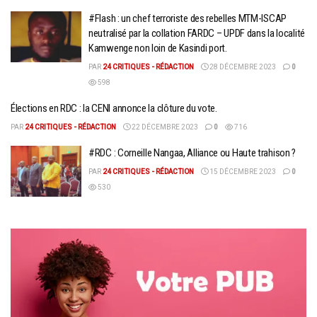
#Flash : un chef terroriste des rebelles MTM-ISCAP
neutralisé par la collation FARDC – UPDF dans la localité
Kamwenge non loin de Kasindi port.
PAR
24 CRITIQUES - RÉDACTION
28 DÉCEMBRE 2023
0
598
Élections en RDC : la CENI annonce la clôture du vote.
PAR
24 CRITIQUES - RÉDACTION
22 DÉCEMBRE 2023
0
716
#RDC : Corneille Nangaa, Alliance ou Haute trahison ?
PAR
24 CRITIQUES - RÉDACTION
15 DÉCEMBRE 2023
0
530