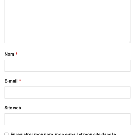
*
Nom
*
E-mail
Site web
Enregistrer mon nom, mon e-mail et mon site dans le