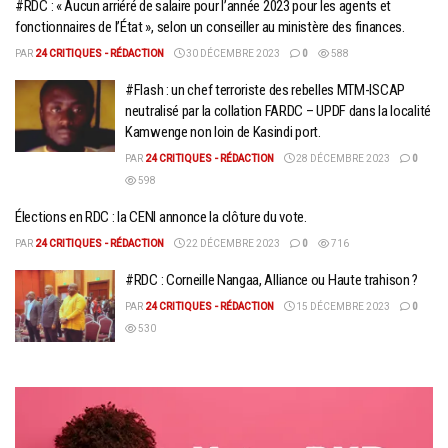
#RDC : « Aucun arriéré de salaire pour l’année 2023 pour les agents et
fonctionnaires de l’État », selon un conseiller au ministère des finances.
PAR
24 CRITIQUES - RÉDACTION
30 DÉCEMBRE 2023
0
588
#Flash : un chef terroriste des rebelles MTM-ISCAP
neutralisé par la collation FARDC – UPDF dans la localité
Kamwenge non loin de Kasindi port.
PAR
24 CRITIQUES - RÉDACTION
28 DÉCEMBRE 2023
0
598
Élections en RDC : la CENI annonce la clôture du vote.
PAR
24 CRITIQUES - RÉDACTION
22 DÉCEMBRE 2023
0
716
#RDC : Corneille Nangaa, Alliance ou Haute trahison ?
PAR
24 CRITIQUES - RÉDACTION
15 DÉCEMBRE 2023
0
530