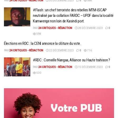
PAR
24 CRITIQUES - RÉDACTION
30 DÉCEMBRE 2023
0
588
#Flash : un chef terroriste des rebelles MTM-ISCAP
neutralisé par la collation FARDC – UPDF dans la localité
Kamwenge non loin de Kasindi port.
PAR
24 CRITIQUES - RÉDACTION
28 DÉCEMBRE 2023
0
598
Élections en RDC : la CENI annonce la clôture du vote.
PAR
24 CRITIQUES - RÉDACTION
22 DÉCEMBRE 2023
0
716
#RDC : Corneille Nangaa, Alliance ou Haute trahison ?
PAR
24 CRITIQUES - RÉDACTION
15 DÉCEMBRE 2023
0
530