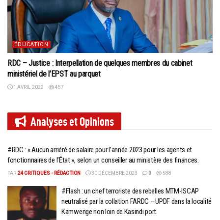
ÉDUCATION
RDC – Justice : Interpellation de quelques membres du cabinet
ministériel de l’EPST au parquet
1 AVRIL 2022
457
Analyses et
Opinions
#RDC : « Aucun arriéré de salaire pour l’année 2023 pour les agents et
fonctionnaires de l’État », selon un conseiller au ministère des finances.
PAR
24 CRITIQUES - RÉDACTION
30 DÉCEMBRE 2023
0
588
#Flash : un chef terroriste des rebelles MTM-ISCAP
neutralisé par la collation FARDC – UPDF dans la localité
Kamwenge non loin de Kasindi port.