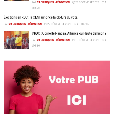
PAR
24 CRITIQUES - RÉDACTION
28 DÉCEMBRE 2023
0
598
Élections en RDC : la CENI annonce la clôture du vote.
PAR
24 CRITIQUES - RÉDACTION
22 DÉCEMBRE 2023
0
716
#RDC : Corneille Nangaa, Alliance ou Haute trahison ?
PAR
24 CRITIQUES - RÉDACTION
15 DÉCEMBRE 2023
0
530