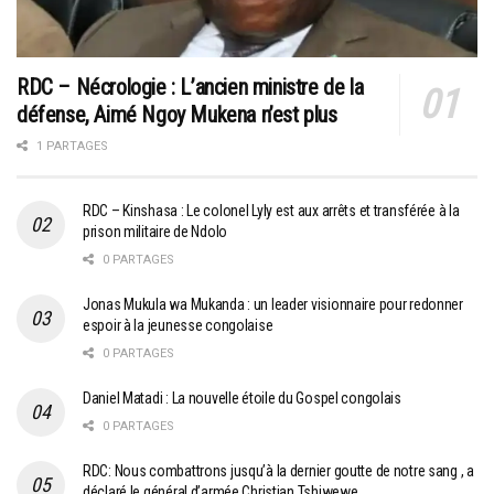
RDC – Nécrologie : L’ancien ministre de la
défense, Aimé Ngoy Mukena n’est plus
1 PARTAGES
RDC – Kinshasa : Le colonel Lyly est aux arrêts et transférée à la
prison militaire de Ndolo
0 PARTAGES
Jonas Mukula wa Mukanda : un leader visionnaire pour redonner
espoir à la jeunesse congolaise
0 PARTAGES
Daniel Matadi : La nouvelle étoile du Gospel congolais
0 PARTAGES
RDC: Nous combattrons jusqu’à la dernier goutte de notre sang , a
déclaré le général d’armée Christian Tshiwewe .