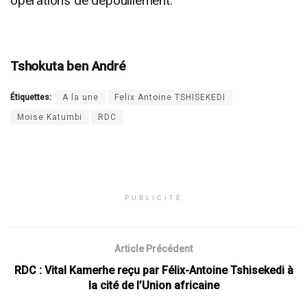
opérations de dépouillement.
Tshokuta ben André
Étiquettes:
A la une
Felix Antoine TSHISEKEDI
Moise Katumbi
RDC
PUBLICITÉ
Article Précédent
RDC : Vital Kamerhe reçu par Félix-Antoine Tshisekedi à
la cité de l’Union africaine