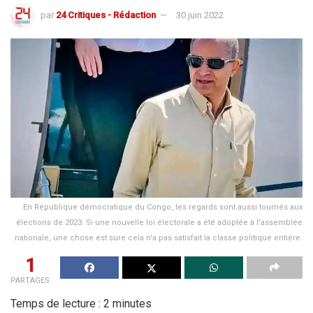
par
24 Critiques - Rédaction
30 juin 2022
En République démocratique du Congo, les regards sont aussi tournés aux
élections de 2023. Si une nouvelle loi électorale a été adoptée à l'assemblée
nationale, une chose est sure cela n'a pas satisfait la classe politique entière.
1
PARTAGES
Temps de lecture :
2
minutes