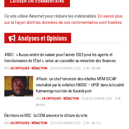
Ce site utilise Akismet pour réduire les indésirables.
En savoir plus
sur la façon dont les données de vos commentaires sont traitées
.
Analyses et
Opinions
#RDC : « Aucun arriéré de salaire pour l’année 2023 pour les agents et
fonctionnaires de l’État », selon un conseiller au ministère des finances.
PAR
24 CRITIQUES - RÉDACTION
30 DÉCEMBRE 2023
0
588
#Flash : un chef terroriste des rebelles MTM-ISCAP
neutralisé par la collation FARDC – UPDF dans la localité
Kamwenge non loin de Kasindi port.
PAR
24 CRITIQUES - RÉDACTION
28 DÉCEMBRE 2023
0
598
Élections en RDC : la CENI annonce la clôture du vote.
PAR
24 CRITIQUES - RÉDACTION
22 DÉCEMBRE 2023
0
716