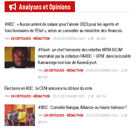
Analyses et
Opinions
#RDC : « Aucun arriéré de salaire pour l’année 2023 pour les agents et
fonctionnaires de l’État », selon un conseiller au ministère des finances.
PAR
24 CRITIQUES - RÉDACTION
30 DÉCEMBRE 2023
0
588
#Flash : un chef terroriste des rebelles MTM-ISCAP
neutralisé par la collation FARDC – UPDF dans la localité
Kamwenge non loin de Kasindi port.
PAR
24 CRITIQUES - RÉDACTION
28 DÉCEMBRE 2023
0
598
Élections en RDC : la CENI annonce la clôture du vote.
PAR
24 CRITIQUES - RÉDACTION
22 DÉCEMBRE 2023
0
716
#RDC : Corneille Nangaa, Alliance ou Haute trahison ?
PAR
24 CRITIQUES - RÉDACTION
15 DÉCEMBRE 2023
0
530