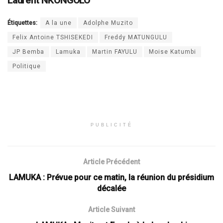
Laurent NKONGOLO
Étiquettes:
A la une
Adolphe Muzito
Felix Antoine TSHISEKEDI
Freddy MATUNGULU
JP Bemba
Lamuka
Martin FAYULU
Moise Katumbi
Politique
PUBLICITÉ
Article Précédent
LAMUKA : Prévue pour ce matin, la réunion du présidium
décalée
Article Suivant