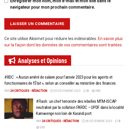
Enregistrer mon nom, mon e-mail et mon site dans le
navigateur pour mon prochain commentaire.
Ce site utilise Akismet pour réduire les indésirables.
En savoir plus
sur la façon dont les données de vos commentaires sont traitées
.
Analyses et
Opinions
#RDC : « Aucun arriéré de salaire pour l’année 2023 pour les agents et
fonctionnaires de l’État », selon un conseiller au ministère des finances.
PAR
24 CRITIQUES - RÉDACTION
30 DÉCEMBRE 2023
0
588
#Flash : un chef terroriste des rebelles MTM-ISCAP
neutralisé par la collation FARDC – UPDF dans la localité
Kamwenge non loin de Kasindi port.
PAR
24 CRITIQUES - RÉDACTION
28 DÉCEMBRE 2023
0
598