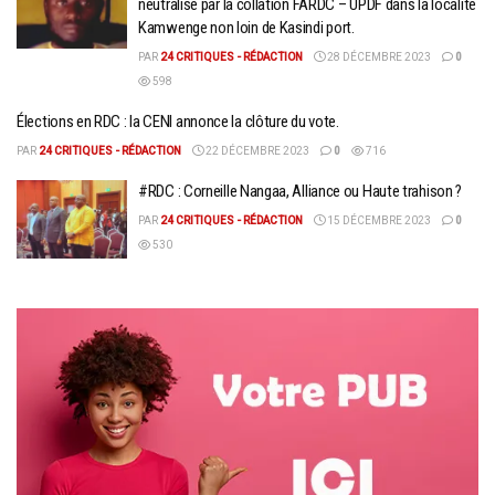
neutralisé par la collation FARDC – UPDF dans la localité
Kamwenge non loin de Kasindi port.
PAR
24 CRITIQUES - RÉDACTION
28 DÉCEMBRE 2023
0
598
Élections en RDC : la CENI annonce la clôture du vote.
PAR
24 CRITIQUES - RÉDACTION
22 DÉCEMBRE 2023
0
716
#RDC : Corneille Nangaa, Alliance ou Haute trahison ?
PAR
24 CRITIQUES - RÉDACTION
15 DÉCEMBRE 2023
0
530