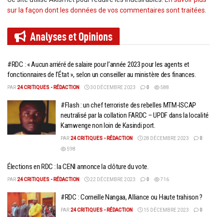
sur la façon dont les données de vos commentaires sont traitées
.
Analyses et
Opinions
#RDC : « Aucun arriéré de salaire pour l’année 2023 pour les agents et
fonctionnaires de l’État », selon un conseiller au ministère des finances.
PAR
24 CRITIQUES - RÉDACTION
30 DÉCEMBRE 2023
0
588
#Flash : un chef terroriste des rebelles MTM-ISCAP
neutralisé par la collation FARDC – UPDF dans la localité
Kamwenge non loin de Kasindi port.
PAR
24 CRITIQUES - RÉDACTION
28 DÉCEMBRE 2023
0
598
Élections en RDC : la CENI annonce la clôture du vote.
PAR
24 CRITIQUES - RÉDACTION
22 DÉCEMBRE 2023
0
716
#RDC : Corneille Nangaa, Alliance ou Haute trahison ?
PAR
24 CRITIQUES - RÉDACTION
15 DÉCEMBRE 2023
0