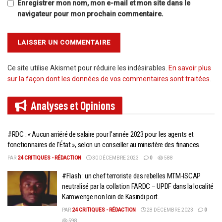
Enregistrer mon nom, mon e-mail et mon site dans le
navigateur pour mon prochain commentaire.
Ce site utilise Akismet pour réduire les indésirables.
En savoir plus
sur la façon dont les données de vos commentaires sont traitées
.
Analyses et
Opinions
#RDC : « Aucun arriéré de salaire pour l’année 2023 pour les agents et
fonctionnaires de l’État », selon un conseiller au ministère des finances.
PAR
24 CRITIQUES - RÉDACTION
30 DÉCEMBRE 2023
0
588
#Flash : un chef terroriste des rebelles MTM-ISCAP
neutralisé par la collation FARDC – UPDF dans la localité
Kamwenge non loin de Kasindi port.
PAR
24 CRITIQUES - RÉDACTION
28 DÉCEMBRE 2023
0
598