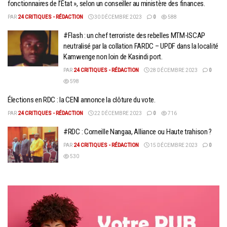
fonctionnaires de l’État », selon un conseiller au ministère des finances.
PAR
24 CRITIQUES - RÉDACTION
30 DÉCEMBRE 2023
0
588
#Flash : un chef terroriste des rebelles MTM-ISCAP
neutralisé par la collation FARDC – UPDF dans la localité
Kamwenge non loin de Kasindi port.
PAR
24 CRITIQUES - RÉDACTION
28 DÉCEMBRE 2023
0
598
Élections en RDC : la CENI annonce la clôture du vote.
PAR
24 CRITIQUES - RÉDACTION
22 DÉCEMBRE 2023
0
716
#RDC : Corneille Nangaa, Alliance ou Haute trahison ?
PAR
24 CRITIQUES - RÉDACTION
15 DÉCEMBRE 2023
0
530