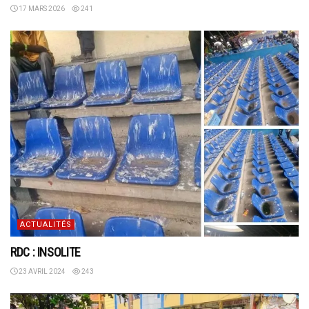
17 MARS 2026
241
ACTUALITÉS
RDC : INSOLITE
23 AVRIL 2024
243