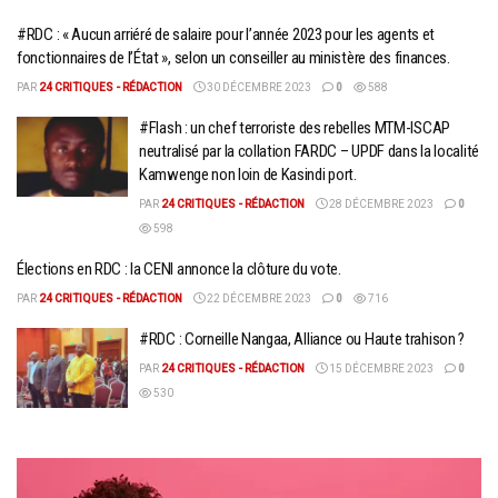
#RDC : « Aucun arriéré de salaire pour l’année 2023 pour les agents et
fonctionnaires de l’État », selon un conseiller au ministère des finances.
PAR
24 CRITIQUES - RÉDACTION
30 DÉCEMBRE 2023
0
588
#Flash : un chef terroriste des rebelles MTM-ISCAP
neutralisé par la collation FARDC – UPDF dans la localité
Kamwenge non loin de Kasindi port.
PAR
24 CRITIQUES - RÉDACTION
28 DÉCEMBRE 2023
0
598
Élections en RDC : la CENI annonce la clôture du vote.
PAR
24 CRITIQUES - RÉDACTION
22 DÉCEMBRE 2023
0
716
#RDC : Corneille Nangaa, Alliance ou Haute trahison ?
PAR
24 CRITIQUES - RÉDACTION
15 DÉCEMBRE 2023
0
530