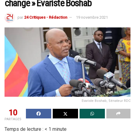
change » Evariste Boshab
par
24 Critiques - Rédaction
19 novembre 2021
Evariste Boshab, Sénateur RDC
10
PARTAGES
Temps de lecture :
< 1
minute