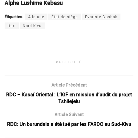
Alpha Lushima Kabasu
Étiquettes:
A la une
État de siège
Evariste Boshab
Ituri
Nord Kivu
PUBLICITÉ
Article Précédent
RDC – Kasaï Oriental : L’IGF en mission d’audit du projet
Tshilejelu
Article Suivant
RDC: Un burundais a été tué par les FARDC au Sud-Kivu