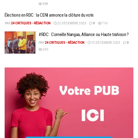
598
Élections en RDC : la CENI annonce la clôture du vote.
PAR
24 CRITIQUES - RÉDACTION
22 DÉCEMBRE 2023
0
716
#RDC : Corneille Nangaa, Alliance ou Haute trahison ?
PAR
24 CRITIQUES - RÉDACTION
15 DÉCEMBRE 2023
0
530